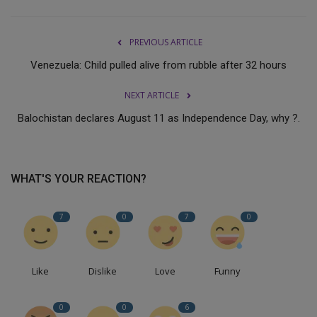
PREVIOUS ARTICLE
Venezuela: Child pulled alive from rubble after 32 hours
NEXT ARTICLE
Balochistan declares August 11 as Independence Day, why ?.
WHAT'S YOUR REACTION?
7
0
7
0
Like
Dislike
Love
Funny
0
0
6