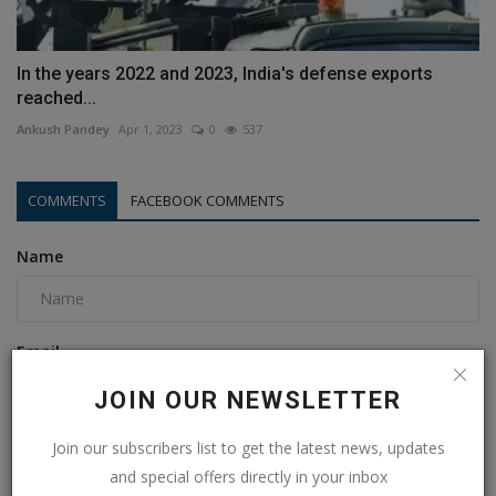
In the years 2022 and 2023, India's defense exports
reached...
Ankush Pandey
Apr 1, 2023
0
537
COMMENTS
FACEBOOK COMMENTS
Name
Email
JOIN OUR NEWSLETTER
Comment
Join our subscribers list to get the latest news, updates
and special offers directly in your inbox