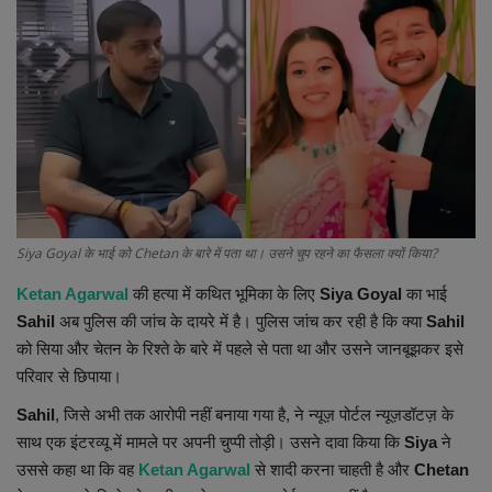
Terms & Conditions
Sports
Gadgets
Game
IT
Siya Goyal के भाई को Chetan के बारे में पता था। उसने चुप रहने का फैसला क्यों किया?
Ketan Agarwal
की हत्या में कथित भूमिका के लिए
Siya Goyal
का भाई
Science & Technology
Sahil
अब पुलिस की जांच के दायरे में है। पुलिस जांच कर रही है कि क्या
Sahil
को सिया और चेतन के रिश्ते के बारे में पहले से पता था और उसने जानबूझकर इसे
Entertainment
परिवार से छिपाया।
Hindi Sahitya
Sahil
, जिसे अभी तक आरोपी नहीं बनाया गया है, ने न्यूज़ पोर्टल न्यूज़डॉटज़ के
साथ एक इंटरव्यू में मामले पर अपनी चुप्पी तोड़ी। उसने दावा किया कि
Siya
ने
Life Style
उससे कहा था कि वह
Ketan Agarwal
से शादी करना चाहती है और
Chetan