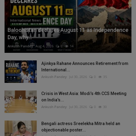
International News
Balochistan declares August 11 as Independence
Day, why...
Ankush Pandey
Aug 4, 2026
0
14
Ajinkya Rahane Announces Retirement from
International...
Ankush Pandey
Jul 30, 2026
0
35
Crisis in West Asia: Modi’s 4th CCS Meeting
on India’s...
Ankush Pandey
Jul 30, 2026
0
30
Bengali actress Sreelekha Mitra held an
objectionable poster...