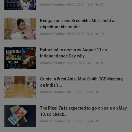
Ankush Pandey
Jul 30, 2026
0
23
Bengali actress Sreelekha Mitra held an
objectionable poster...
Ankush Pandey
Jul 28, 2026
0
16
Balochistan declares August 11 as
Independence Day, why...
Ankush Pandey
Aug 4, 2026
0
15
Crisis in West Asia: Modi’s 4th CCS Meeting
on India’s...
Ankush Pandey
Jul 30, 2026
0
13
The Pixel 7a is expected to go on sale on May
10, so check...
Ankush Pandey
Apr 3, 2023
0
5