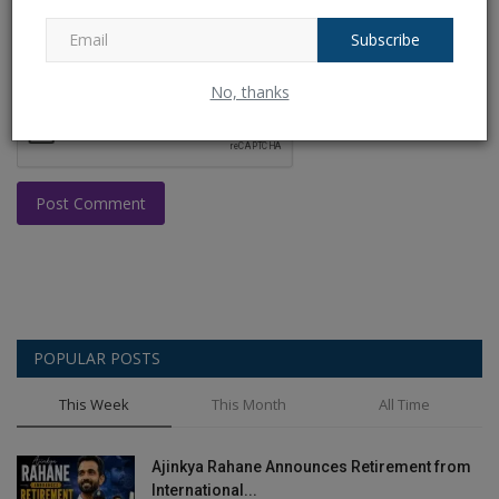
Subscribe
No, thanks
Post Comment
POPULAR POSTS
This Week
This Month
All Time
Ajinkya Rahane Announces Retirement from
International...