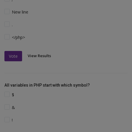
New line
.
</php>
View Results
Vote
All variables in PHP start with which symbol?
$
&
!