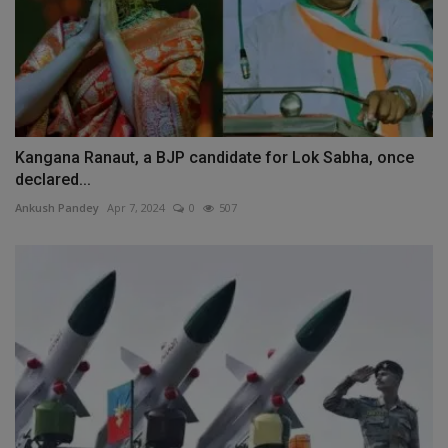
Kangana Ranaut, a BJP candidate for Lok Sabha, once
declared...
Ankush Pandey
Apr 7, 2024
0
507