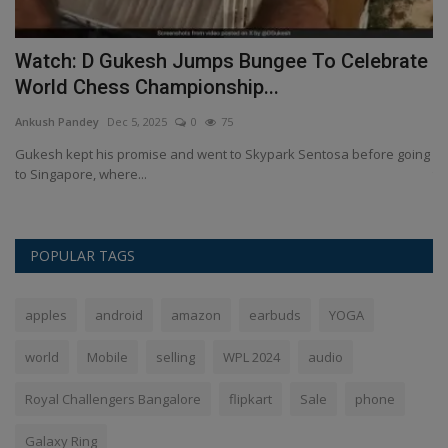
Watch: D Gukesh Jumps Bungee To Celebrate
I
World Chess Championship...
T
Ankush Pandey
Dec 5, 2025
0
75
An
t
Gukesh kept his promise and went to Skypark Sentosa before going
IN
to Singapore, where...
te
POPULAR TAGS
apples
android
amazon
earbuds
YOGA
world
Mobile
selling
WPL 2024
audio
Royal Challengers Bangalore
flipkart
Sale
phone
Galaxy Ring