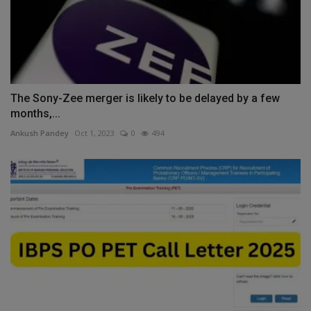
The Sony-Zee merger is likely to be delayed by a few
months,...
Ankush Pandey
Oct 1, 2023
0
494