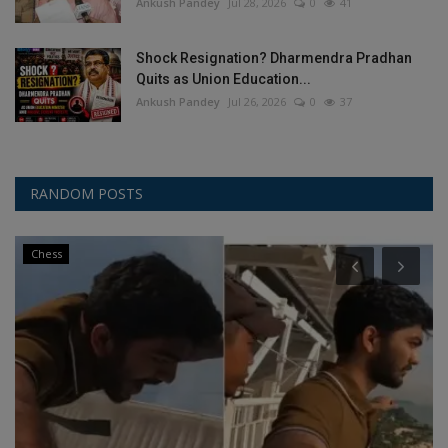
Ankush Pandey
Jul 28, 2026
0
41
Shock Resignation? Dharmendra Pradhan
Quits as Union Education...
Ankush Pandey
Jul 26, 2026
0
37
RANDOM POSTS
Chess