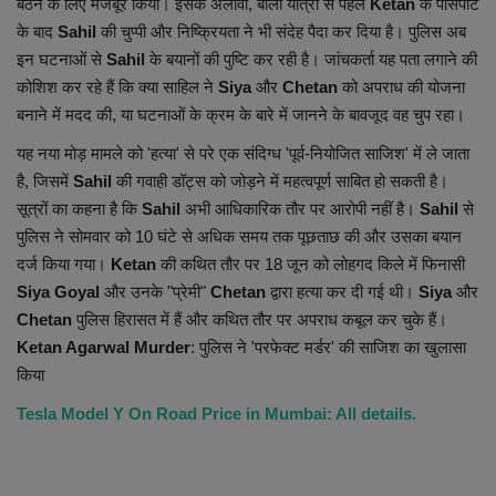
बैठने के लिए मजबूर किया। इसके अलावा, बाली यात्रा से पहले
Ketan
के पासपोर्ट
के बाद
Sahil
की चुप्पी और निष्क्रियता ने भी संदेह पैदा कर दिया है। पुलिस अब
इन घटनाओं से
Sahil
के बयानों की पुष्टि कर रही है। जांचकर्ता यह पता लगाने की
कोशिश कर रहे हैं कि क्या साहिल ने
Siya
और
Chetan
को अपराध की योजना
बनाने में मदद की, या घटनाओं के क्रम के बारे में जानने के बावजूद वह चुप रहा।
यह नया मोड़ मामले को 'हत्या' से परे एक संदिग्ध 'पूर्व-नियोजित साजिश' में ले जाता
है, जिसमें
Sahil
की गवाही डॉट्स को जोड़ने में महत्वपूर्ण साबित हो सकती है।
सूत्रों का कहना है कि
Sahil
अभी आधिकारिक तौर पर आरोपी नहीं है।
Sahil
से
पुलिस ने सोमवार को 10 घंटे से अधिक समय तक पूछताछ की और उसका बयान
दर्ज किया गया।
Ketan
की कथित तौर पर 18 जून को लोहगद किले में फिनासी
Siya Goyal
और उनके "प्रेमी"
Chetan
द्वारा हत्या कर दी गई थी।
Siya
और
Chetan
पुलिस हिरासत में हैं और कथित तौर पर अपराध कबूल कर चुके हैं।
Ketan Agarwal
Murder
: पुलिस ने 'परफेक्ट मर्डर' की साजिश का खुलासा
किया
Tesla Model Y On Road Price in Mumbai: All details.