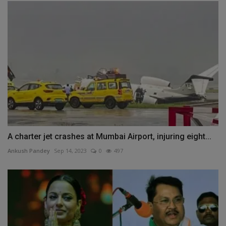
A charter jet crashes at Mumbai Airport, injuring eight...
Ankush Pandey
Sep 14, 2023
0
497