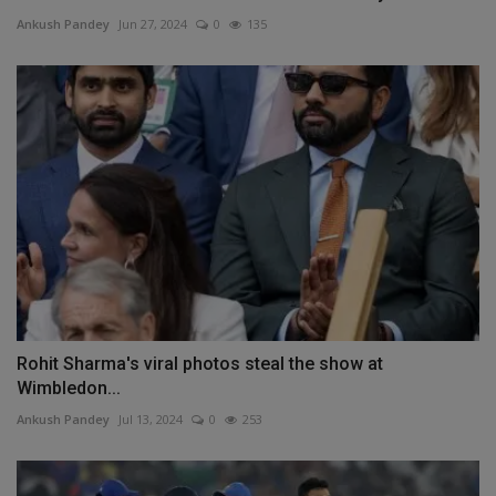
Ankush Pandey
Jun 27, 2024
0
135
Rohit Sharma's viral photos steal the show at
Wimbledon...
Ankush Pandey
Jul 13, 2024
0
253