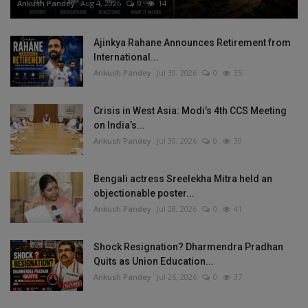
Ankush Pandey
Aug 4, 2026
0
14
Ajinkya Rahane Announces Retirement from
International...
Ankush Pandey
Jul 30, 2026
0
35
Crisis in West Asia: Modi’s 4th CCS Meeting
on India’s...
Ankush Pandey
Jul 30, 2026
0
30
Bengali actress Sreelekha Mitra held an
objectionable poster...
Ankush Pandey
Jul 28, 2026
0
41
Shock Resignation? Dharmendra Pradhan
Quits as Union Education...
Ankush Pandey
Jul 26, 2026
0
37