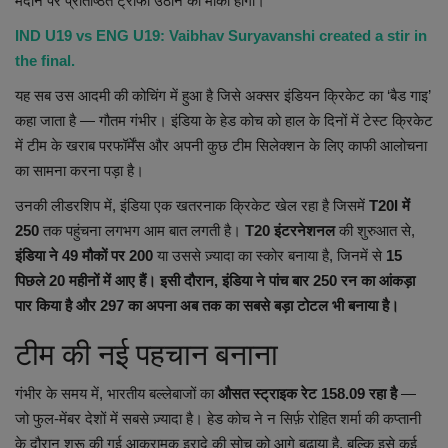
मैदान पर प्रतिष्ठित ट्रॉफी उठाने का मौका होगा।
Health
IND U19 vs ENG U19: Vaibhav Suryavanshi created a stir in
the final.
Travel
यह सब उस आदमी की कोचिंग में हुआ है जिसे अक्सर इंडियन क्रिकेट का ‘बैड गाइ’
कहा जाता है — गौतम गंभीर। इंडिया के हेड कोच को हाल के दिनों में टेस्ट क्रिकेट
Gallery
में टीम के खराब परफॉर्मेंस और अपनी कुछ टीम सिलेक्शन के लिए काफी आलोचना
का सामना करना पड़ा है।
उनकी लीडरशिप में, इंडिया एक खतरनाक क्रिकेट खेल रहा है जिसमें
T20I में
250
तक पहुंचना लगभग आम बात लगती है।
T20 इंटरनेशनल
की शुरुआत से,
इंडिया ने 49 मौकों पर 200
या उससे ज़्यादा का स्कोर बनाया है, जिनमें से
15
पिछले 20 महीनों में आए हैं। इसी दौरान, इंडिया ने पांच बार 250 रन का आंकड़ा
पार किया है और 297 का अपना अब तक का सबसे बड़ा टोटल भी बनाया है।
टीम की नई पहचान बनाना
गंभीर के समय में, भारतीय बल्लेबाजों का
औसत स्ट्राइक रेट 158.09 रहा है
—
जो फुल-मेंबर देशों में सबसे ज़्यादा है। हेड कोच ने न सिर्फ़ रोहित शर्मा की कप्तानी
के दौरान शुरू की गई आक्रामक इरादे की सोच को आगे बढ़ाया है, बल्कि इसे कई