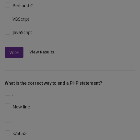
Perl and C
VBScript
JavaScript
View Results
Vote
What is the correct way to end a PHP statement?
;
New line
.
</php>