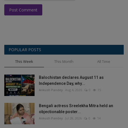
Post Comment
POPULAR POSTS
This Week
This Month
All Time
Balochistan declares August 11 as
Independence Day, why...
Ankush Pandey
Aug 4, 2026
0
15
Bengali actress Sreelekha Mitra held an
objectionable poster...
Ankush Pandey
Jul 28, 2026
0
14