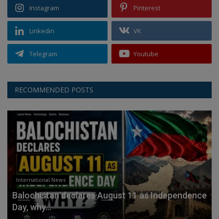
Instagram
Pinterest
Linkedin
VK
Telegram
Youtube
RECOMMENDED POSTS
International News
Balochistan declares August 11 as Independence
Day, why...