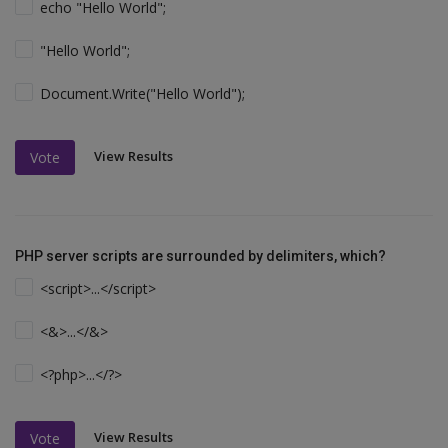
echo "Hello World";
"Hello World";
Document.Write("Hello World");
View Results
Vote
PHP server scripts are surrounded by delimiters, which?
<script>...</script>
<&>...</&>
<?php>...</?>
View Results
Vote