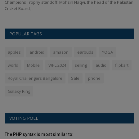
Champions Trophy standoff: Mohsin Naqvi, the head of the Pakistan
BC
Cricket Board,...
Ko
POPULAR TAGS
apples
android
amazon
earbuds
YOGA
world
Mobile
WPL 2024
selling
audio
flipkart
Royal Challengers Bangalore
Sale
phone
Galaxy Ring
VOTING POLL
The PHP syntax is most similar to: