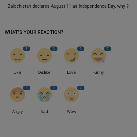
Balochistan declares August 11 as Independence Day, why ?.
WHAT'S YOUR REACTION?
8
0
7
0
Like
Dislike
Love
Funny
0
0
7
Angry
Sad
Wow