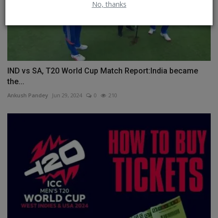
No, thanks
IND vs SA, T20 World Cup Match Report:India became
the...
Ankush Pandey
Jun 29, 2024
0
210