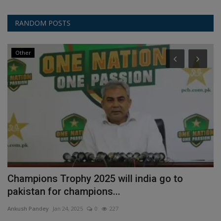
RANDOM POSTS
Other
Champions Trophy 2025 will india go to
V
pakistan for champions...
s
Ankush Pandey
Jan 24, 2025
0
227
An