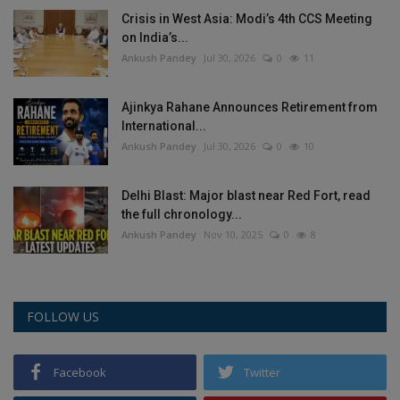
Crisis in West Asia: Modi’s 4th CCS Meeting
on India’s...
Ankush Pandey
Jul 30, 2026
0
11
Ajinkya Rahane Announces Retirement from
International...
Ankush Pandey
Jul 30, 2026
0
10
Delhi Blast: Major blast near Red Fort, read
the full chronology...
Ankush Pandey
Nov 10, 2025
0
8
FOLLOW US
Facebook
Twitter