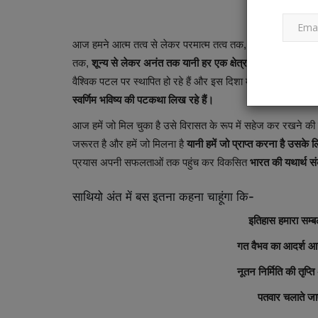
आज हमने आत्म तत्व से लेकर परमात्म तत्व तक,
अध्यात्म से लेकर 
तक,
शून्य से लेकर अनंत तक यानी हर एक क्षेत्र में अप्रत्याशित,
अकल
वैश्विक पटल पर स्थापित हो रहे हैं और इस दिशा में
हम निरंतर अपने अ
स्वर्णिम भविष्य की पटकथा लिख रहे हैं।
HTML (Hypertext Markup Language)
आज हमें जो मिल चुका है उसे विरासत के रूप में सहेज कर रखने की 
जरूरत है और हमें जो मिलना है
यानी हमें जो प्राप्त करना है उसक
प्रयास अपनी सफलताओं तक पहुंच कर विकसित
भारत की यथार्थ सं
साथियो अंत में बस इतना कहना चाहूंगा कि-
इतिहास हमारा सम्बल
गत वैभव का आदर्श आ
HTML Basic Examples
नूतन निर्मिति की तृप
Ankush Pandey
Jul 11, 2023
0
673
पतवार चलाते जा
In this section, we will show some fundamenta