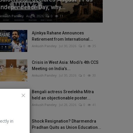
Independence Day, why...
Ankush Pandey
Aug 4, 2026
0
11
Ajinkya Rahane Announces
Retirement from International...
Ankush Pandey
Jul 30, 2026
0
35
Crisis in West Asia: Modi’s 4th CCS
Meeting on India’s...
Ankush Pandey
Jul 30, 2026
0
30
Bengali actress Sreelekha Mitra
held an objectionable poster...
Ankush Pandey
Jul 28, 2026
0
41
ectly in
Shock Resignation? Dharmendra
Pradhan Quits as Union Education...