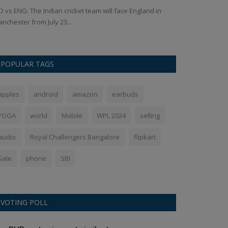
D vs ENG: The Indian cricket team will face England in
The iconic No. 7
nchester from July 23....
displayed on the 
POPULAR TAGS
apples
android
amazon
earbuds
YOGA
world
Mobile
WPL 2024
selling
audio
Royal Challengers Bangalore
flipkart
Sale
phone
SBI
VOTING POLL