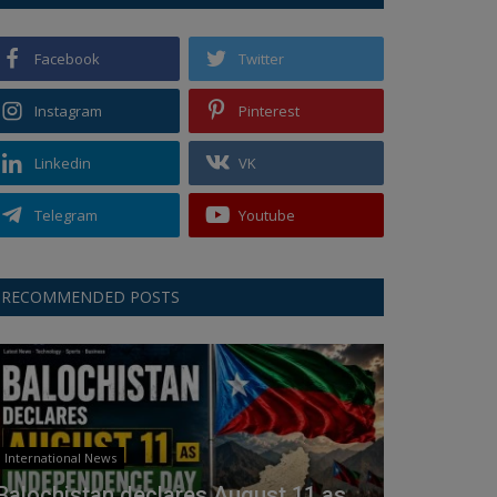
Facebook
Twitter
Instagram
Pinterest
Linkedin
VK
Telegram
Youtube
RECOMMENDED POSTS
International News
Balochistan declares August 11 as