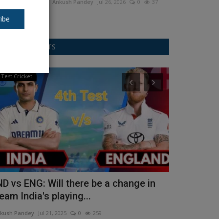
Ankush Pandey
Jul 26, 2026
0
37
ibe
RANDOM POSTS
Test Cricket
Other
ND vs ENG: Will there be a change in
No.7, helic
eam India's playing...
at MS Dhoni
kush Pandey
Jul 21, 2025
0
259
Ankush Pandey
F