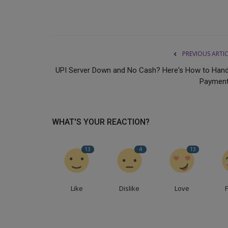
models. If we use tags that...
PREVIOUS ARTI
UPI Server Down and No Cash? Here's How to Hand
Payment
WHAT'S YOUR REACTION?
13
4
13
Like
Dislike
Love