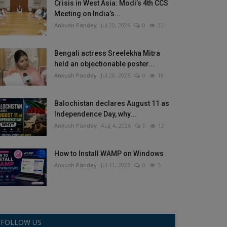
Crisis in West Asia: Modi’s 4th CCS
Meeting on India’s...
Ankush Pandey
Jul 30, 2026
0
30
Bengali actress Sreelekha Mitra
held an objectionable poster...
Ankush Pandey
Jul 28, 2026
0
18
Balochistan declares August 11 as
Independence Day, why...
Ankush Pandey
Aug 4, 2026
0
12
How to Install WAMP on Windows
Ankush Pandey
Jul 11, 2023
0
5
FOLLOW US