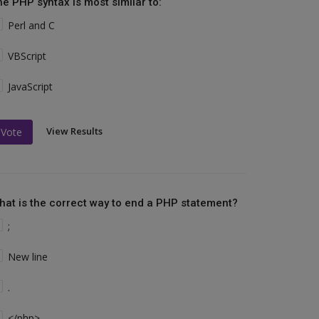
he PHP syntax is most similar to:
Perl and C
VBScript
JavaScript
View Results
Vote
hat is the correct way to end a PHP statement?
;
New line
.
</php>