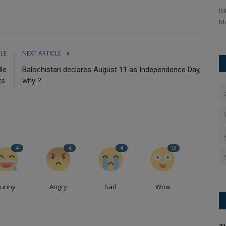
Happy Friendship Day 2025: In times of adversity, women
IN
frequently turn to their...
Ma
CLE
NEXT ARTICLE
le
Balochistan declares August 11 as Independence Day,
s.
why ?.
4
4
4
13
Funny
Angry
Sad
Wow