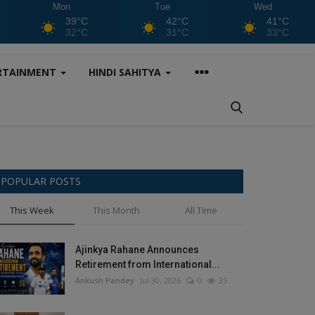
Mon
Tue
Wed
39°C
42°C
41°C
32°C
31°C
33°C
RTAINMENT
HINDI SAHITYA
POPULAR POSTS
This Week
This Month
All Time
Ajinkya Rahane Announces
Retirement from International...
Ankush Pandey
Jul 30, 2026
0
35