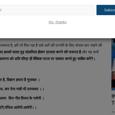
Subscr
आयुर्वेद तक, मैथ से लेकर मैटर्लजी तक
,
सोशल साइंस
से लेकर सोलर साइंस
No, thanks
्पनीय एवं अद्भुत प्रगति हासिल की है जिसके अनेकों प्रतिमान प्रतिपल
तीत पर गौरव की अनुभूति करते हुए, वर्तमान को पुष्पित और पल्लवित करते हुए
Trending
जरूरत है, हमें जो मिल रहा है उसे आगे की उन्नति के लिए संभाल कर रखने की
े लिए हमको सतत दृढ़ संकल्पित होकर प्रयास करने की जरूरत है
और यह सभी
कल्पना को अति शीघ्र ही वैश्विक पटल पर साकार करते हुए साबित करेंगे।
 है, विज्ञान हमारा है भुजबल ।
ज, कर देगा भावी भी उज्जवल ।।
Happy Friendship Day 2025: Top Quotes
I
्ति अमर फिर गीत विजय के गायेगी ।
To Wish Your Girl...
T
एंगे,मंजिल आयेगी-आयेगी।।
Ankush Pandey
Aug 3, 2025
0
251
An
l HTML