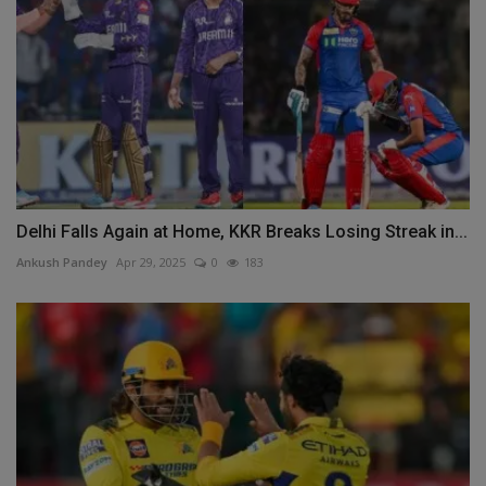
Delhi Falls Again at Home, KKR Breaks Losing Streak in...
Ankush Pandey
Apr 29, 2025
0
183