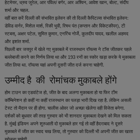
हेटमेयर, ध्रुव जुरेल, आर पॉवेल/ बर्गर, आर अश्विन, आवेश खान, बोल्ट, संदीप
शर्मा और चहल.
वहीं बात करें दिल्ली की संभावित इलेवन की तो दिल्ली कैपिटल्स संभावित इलेवन:
डेविड वार्नर, मिशेल मार्श, रिकी भुवी, रिषभ पंत (कप्तान और विकेटकीपर), टी
स्टबस्, अक्षर पटेल, सुमित कुमार, एनरिंच नोर्जे, कुलदीप यादव, खलील अहमद
और इशांत शर्मा.
पिछली बार जयपुर में खेले गए मुकाबले में राजस्थान रॉयल्स ने टॉस जीतकर पहले
बल्लेबाजी करने का निर्णय लिया था और 193 रनों का स्कोर खड़ा करके ये मुकाबला
जीत लिया था. रॉयल्स यहां अपनी दूसरी जीत दर्ज करना चाहेगी.
उम्मीद है की रोमांचक मुकाबले होंगे
होम टाउन का एडवांटेज हो, जीत के बाद अलगा मुकाबला हो या फिर टीम
कॉम्बिनेशन हो कहीं ना कहीं राजस्थान का पलड़ा भारी दिख रहा है. लेकिन असली
टेस्ट तो मैदान पर ही होगा. चालीस ओवर जो अच्छा खेलेगा वही विजेता बनेगा.
दर्शकों को बुधवार की तरह गुरुवार को भी शानदार मुकाबला देखने को मिल सकता
है. मुंबई इंडियन अपने शुरुआती दो मुकाबले हार गई तो वहीं हैदराबाद ने दूसरे
मुकाबले में जीत का स्वाद चख लिया, तो गुरुवार को दिल्ली भी अपनी जीत का खाता
खोलना चाहेगी.