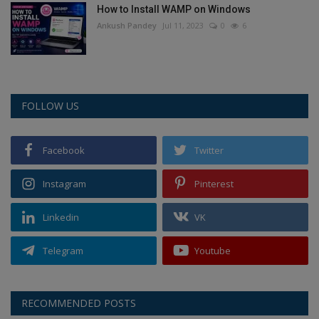
How to Install WAMP on Windows
Ankush Pandey
Jul 11, 2023
0
6
FOLLOW US
Facebook
Twitter
Instagram
Pinterest
Linkedin
VK
Telegram
Youtube
RECOMMENDED POSTS