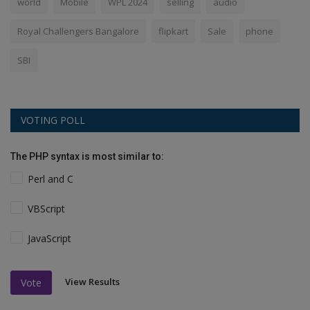
world
Mobile
WPL 2024
selling
audio
Royal Challengers Bangalore
flipkart
Sale
phone
SBI
VOTING POLL
The PHP syntax is most similar to:
Perl and C
VBScript
JavaScript
View Results
Vote