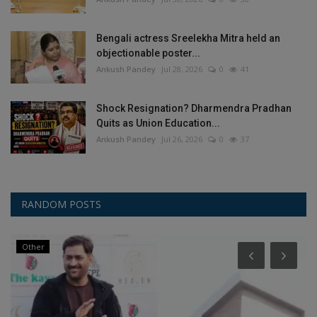
Bengali actress Sreelekha Mitra held an
objectionable poster...
Ankush Pandey
Jul 28, 2026
0
41
Shock Resignation? Dharmendra Pradhan
Quits as Union Education...
Ankush Pandey
Jul 26, 2026
0
37
RANDOM POSTS
Other