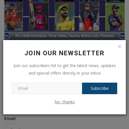
Indian Premier League (IPL) 2026 Schedule Announced:
JOIN OUR NEWSLETTER
Full...
Ankush Pandey
Mar 21, 2026
0
85
Join our subscribers list to get the latest news, updates
and special offers directly in your inbox
COMMENTS
FACEBOOK COMMENTS
Subscribe
Name
No, thanks
Email