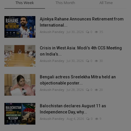
This Week
This Month
All Time
Ajinkya Rahane Announces Retirement from
International...
Ankush Pandey
Jul 30, 2026
0
35
Crisis in West Asia: Modi’s 4th CCS Meeting
on India’s...
Ankush Pandey
Jul 30, 2026
0
30
Bengali actress Sreelekha Mitra held an
objectionable poster...
Ankush Pandey
Jul 28, 2026
0
20
Balochistan declares August 11 as
Independence Day, why...
Ankush Pandey
Aug 4, 2026
0
9