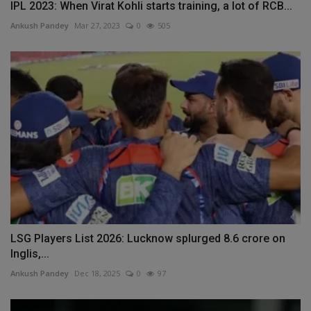
IPL 2023: When Virat Kohli starts training, a lot of RCB...
Ankush Pandey
Mar 27, 2023
0
505
LSG Players List 2026: Lucknow splurged 8.6 crore on
Inglis,...
Ankush Pandey
Dec 18, 2025
0
97