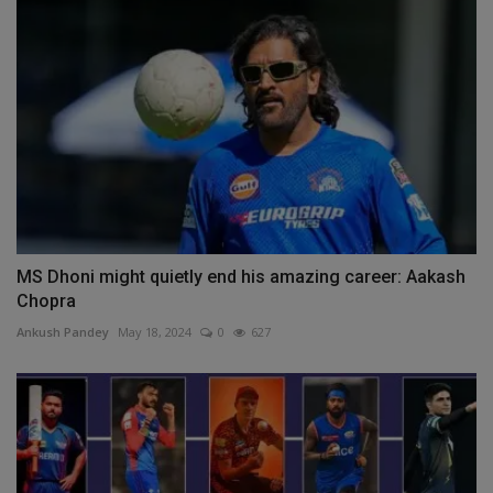
MS Dhoni might quietly end his amazing career: Aakash
Chopra
Ankush Pandey
May 18, 2024
0
627