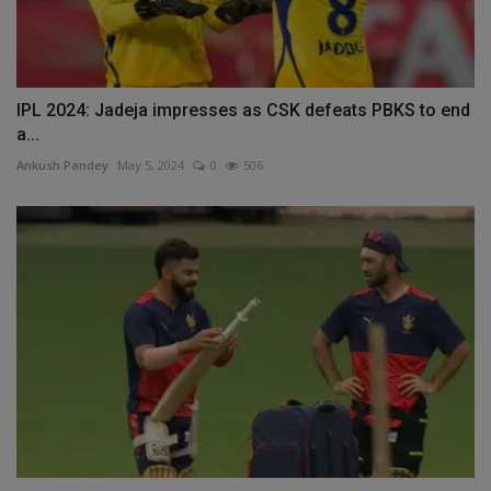
IPL 2024: Jadeja impresses as CSK defeats PBKS to end
a...
Ankush Pandey
May 5, 2024
0
506