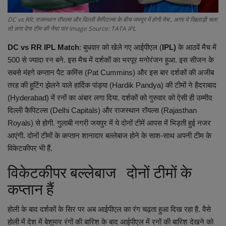
Health
DC vs RR: राजस्थान रॉयल्स और दिल्ली कैपिटल्स के बीच जयपुर में होगी मैच , अगर ये खिलाड़ी चला
तो लगा देगा टीम की नैया पार Image Source: TATA IPL
Travel
DC vs RR IPL Match
: बुधवार को खेले गए आईपीएल (
IPL)
के आठवें मैच में
500 से ज्यादा रन बने. इस मैच में दर्शकों का भरपूर मनोरंजन हुआ. इस सीजन के
Gallery
सबसे मंहगे कप्तान पैट कमिंस (Pat Cummins) और इस बार दर्शकों की अजीब
तरह की हूटिंग झेलने वाले हार्दिक पांड्या (Hardik Pandya) की टीमों ने हैदराबाद
(Hyderabad) में रनों का अंबार लगा दिया. दर्शकों को गुरुवार को ऐसी ही उम्मीद
दिल्ली कैपिटल्स (Delhi Capitals) और राजस्थान रॉयल्स (Rajasthan
Royals) से होगी. गुलाबी नगरी जयपुर में ये दोनों टीमें आपस में भिड़ती हुई नजर
आएंगी. दोनों टीमों के कप्तान शानादार बल्लेबाज होने के साश-साथ अपनी टीम के
विकेटकीपर भी हैं.
विकेटकीपर बल्लेबाज दोनों टीमों के
कप्तान हैं
होली के बाद दर्शकों के सिर पर अब आईपीएल का रंग चढ़ता हुआ दिख रहा है. वैसे
होली में देश में बेशुमार रंगों की बारिश के बाद आईपीएल में रनों की बारिश देखने को