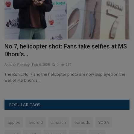
No.7, helicopter shot: Fans take selfies at MS
I
Dhoni's...
s
Ankush Pandey
Feb 6, 2025
0
217
Pr
.
The iconic No. 7 and the helicopter photo are now displayed on the
wh
wall of MS Dhoni's...
pr
POPULAR TAGS
apples
android
amazon
earbuds
YOGA