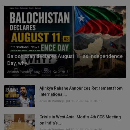
International News
Balochistan declares August 11 as Independence
Day, why...
Ankush Pandey
Aug 4, 2026
0
8
Ajinkya Rahane Announces Retirement from
International...
Ankush Pandey
Jul 30, 2026
0
35
Crisis in West Asia: Modi’s 4th CCS Meeting
on India’s...
Ankush Pandey
Jul 30, 2026
0
30