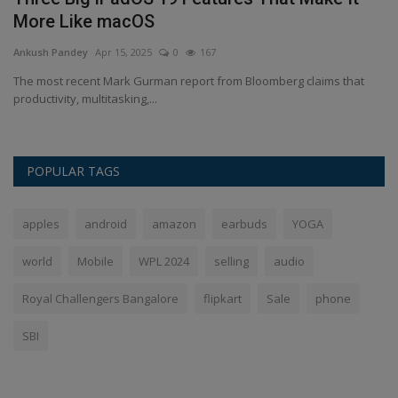
More Like macOS
S
Ankush Pandey
Apr 15, 2025
0
167
An
t
The most recent Mark Gurman report from Bloomberg claims that
In
productivity, multitasking,...
al
POPULAR TAGS
apples
android
amazon
earbuds
YOGA
world
Mobile
WPL 2024
selling
audio
Royal Challengers Bangalore
flipkart
Sale
phone
SBI