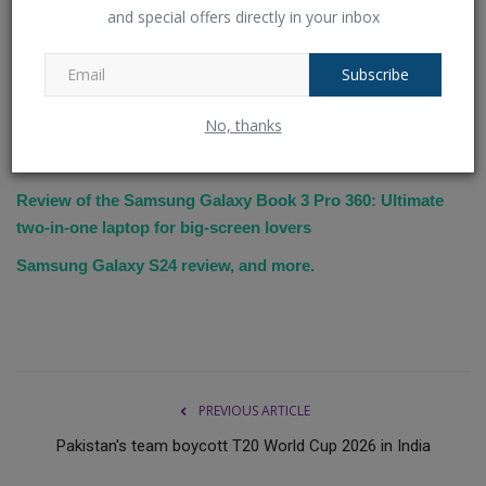
and special offers directly in your inbox
Read More
MWC2024: The Samsung Galaxy Ring is already available,
Subscribe
but consumers won't have an opportunity to use it for some
No, thanks
time.
Photos of the Samsung Galaxy Buds 2 Pro
Review of the Samsung Galaxy Book 3 Pro 360: Ultimate
two-in-one laptop for big-screen lovers
Samsung Galaxy S24 review, and more.
PREVIOUS ARTICLE
Pakistan's team boycott T20 World Cup 2026 in India