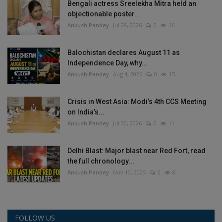
Bengali actress Sreelekha Mitra held an
objectionable poster...
Ankush Pandey
Jul 28, 2026
0
16
Balochistan declares August 11 as
Independence Day, why...
Ankush Pandey
Aug 4, 2026
0
15
Crisis in West Asia: Modi’s 4th CCS Meeting
on India’s...
Ankush Pandey
Jul 30, 2026
0
11
Delhi Blast: Major blast near Red Fort, read
the full chronology...
Ankush Pandey
Nov 10, 2025
0
8
FOLLOW US