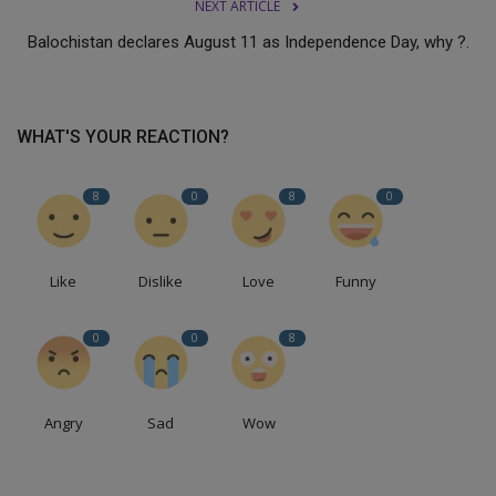
NEXT ARTICLE
Balochistan declares August 11 as Independence Day, why ?.
WHAT'S YOUR REACTION?
8
0
8
0
Like
Dislike
Love
Funny
0
0
8
Angry
Sad
Wow