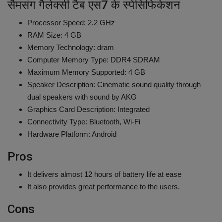
सैमसंग गैलेक्सी टैब एस7 के स्पेसिफिकेशन
Processor Speed: ‎2.2 GHz
RAM Size: ‎4 GB
Memory Technology: ‎dram
Computer Memory Type: ‎DDR4 SDRAM
Maximum Memory Supported: 4 GB
Speaker Description: ‎Cinematic sound quality through
dual speakers with sound by AKG
Graphics Card Description: ‎Integrated
Connectivity Type: ‎Bluetooth, Wi-Fi
Hardware Platform: ‎Android
Pros
It delivers almost 12 hours of battery life at ease
It also provides great performance to the users.
Cons