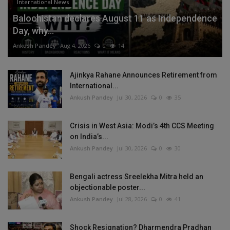
International News
Balochistan declares August 11 as Independence
Day, why...
Ankush Pandey
Aug 4, 2026
0
14
Ajinkya Rahane Announces Retirement from
International...
Ankush Pandey
Jul 30, 2026
0
35
Crisis in West Asia: Modi’s 4th CCS Meeting
on India’s...
Ankush Pandey
Jul 30, 2026
0
30
Bengali actress Sreelekha Mitra held an
objectionable poster...
Ankush Pandey
Jul 28, 2026
0
41
Shock Resignation? Dharmendra Pradhan