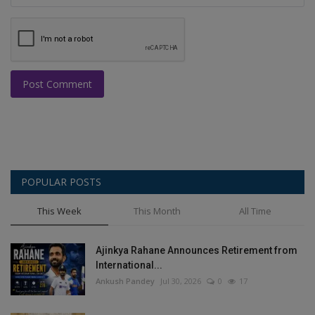
Post Comment
POPULAR POSTS
This Week
This Month
All Time
Ajinkya Rahane Announces Retirement from
International...
Ankush Pandey
Jul 30, 2026
0
17