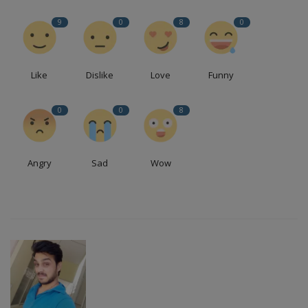
9
0
8
0
Like
Dislike
Love
Funny
0
0
8
Angry
Sad
Wow