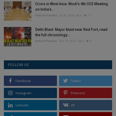
Crisis in West Asia: Modi’s 4th CCS Meeting
on India’s...
Ankush Pandey
Jul 30, 2026
0
11
Delhi Blast: Major blast near Red Fort, read
the full chronology...
Ankush Pandey
Nov 10, 2025
0
8
FOLLOW US
Facebook
Twitter
Instagram
Pinterest
Linkedin
VK