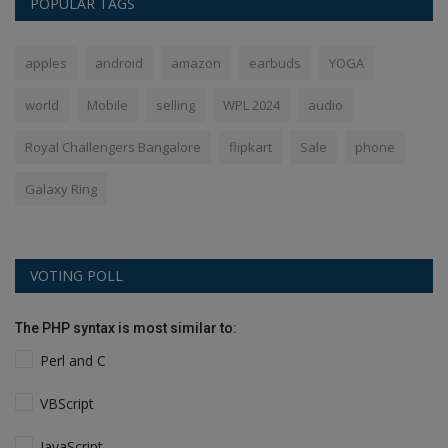
POPULAR TAGS
apples
android
amazon
earbuds
YOGA
world
Mobile
selling
WPL 2024
audio
Royal Challengers Bangalore
flipkart
Sale
phone
Galaxy Ring
VOTING POLL
The PHP syntax is most similar to:
Perl and C
VBScript
JavaScript