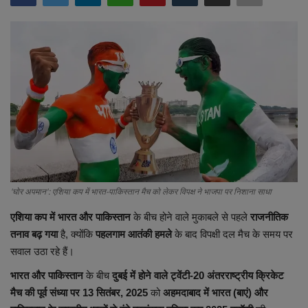
Terms & Conditions
Sports
Gadgets
Game
IT
Science & Technology
'घोर अपमान': एशिया कप में भारत-पाकिस्तान मैच को लेकर विपक्ष ने भाजपा पर निशाना साधा
एशिया कप में भारत और पाकिस्तान
के बीच होने वाले मुकाबले से पहले
राजनीतिक
Entertainment
तनाव बढ़ गया
है, क्योंकि
पहलगाम आतंकी हमले
के बाद विपक्षी दल मैच के समय पर
सवाल उठा रहे हैं।
Hindi Sahitya
भारत और पाकिस्तान
के बीच
दुबई में होने वाले ट्वेंटी-20 अंतरराष्ट्रीय क्रिकेट
Life Style
मैच की पूर्व संध्या पर 13 सितंबर, 2025
को
अहमदाबाद में भारत (बाएं) और