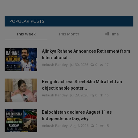
POPULAR POSTS
This Week
This Month
All Time
Ajinkya Rahane Announces Retirement from
International...
Ankush Pandey
Jul 30, 2026
0
17
Bengali actress Sreelekha Mitra held an
objectionable poster...
Ankush Pandey
Jul 28, 2026
0
16
Balochistan declares August 11 as
Independence Day, why...
Ankush Pandey
Aug 4, 2026
0
15