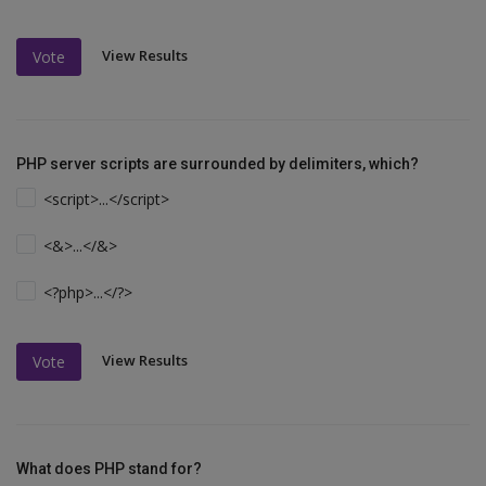
View Results
Vote
PHP server scripts are surrounded by delimiters, which?
<script>...</script>
<&>...</&>
<?php>...</?>
View Results
Vote
What does PHP stand for?