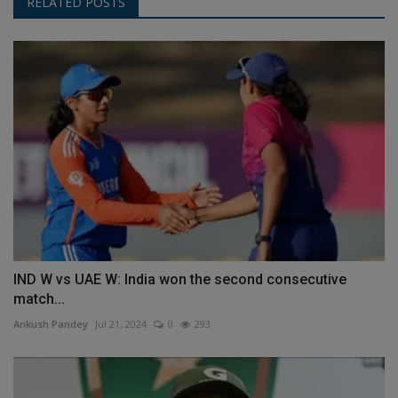
RELATED POSTS
IND W vs UAE W: India won the second consecutive
match...
Ankush Pandey
Jul 21, 2024
0
293