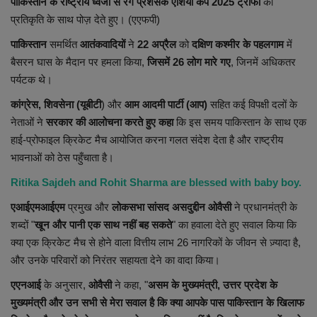
पाकिस्तान के राष्ट्रीय ध्वजों से रंगे प्रशंसक एशिया कप 2025 ट्रॉफी
की
Health
प्रतिकृति के साथ पोज़ देते हुए। (एएफपी)
पाकिस्तान
समर्थित
आतंकवादियों
ने
22
अप्रैल
को
दक्षिण कश्मीर के पहलगाम
में
Travel
बैसरन घास के मैदान पर हमला किया,
जिसमें 26 लोग मारे गए
, जिनमें अधिकतर
पर्यटक थे।
Gallery
कांग्रेस, शिवसेना (यूबीटी
) और
आम आदमी पार्टी (आप)
सहित कई विपक्षी दलों के
नेताओं ने
सरकार की आलोचना करते हुए कहा
कि इस समय पाकिस्तान के साथ एक
हाई-प्रोफाइल क्रिकेट मैच आयोजित करना गलत संदेश देता है और राष्ट्रीय
भावनाओं को ठेस पहुँचाता है।
Ritika Sajdeh and Rohit Sharma are blessed with baby boy.
एआईएमआईएम
प्रमुख और
लोकसभा सांसद असदुद्दीन ओवैसी
ने प्रधानमंत्री के
शब्दों "
खून और पानी एक साथ नहीं बह सकते
" का हवाला देते हुए सवाल किया कि
क्या एक क्रिकेट मैच से होने वाला वित्तीय लाभ 26 नागरिकों के जीवन से ज़्यादा है,
और उनके परिवारों को निरंतर सहायता देने का वादा किया।
एएनआई
के अनुसार,
ओवैसी
ने कहा, "
असम के मुख्यमंत्री, उत्तर प्रदेश के
मुख्यमंत्री और उन सभी से मेरा सवाल है कि क्या आपके पास पाकिस्तान के खिलाफ