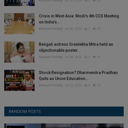
Ankush Pandey
Jul 30, 2026
0
35
Crisis in West Asia: Modi’s 4th CCS Meeting
on India’s...
Ankush Pandey
Jul 30, 2026
0
30
Bengali actress Sreelekha Mitra held an
objectionable poster...
Ankush Pandey
Jul 28, 2026
0
41
Shock Resignation? Dharmendra Pradhan
Quits as Union Education...
Ankush Pandey
Jul 26, 2026
0
37
RANDOM POSTS